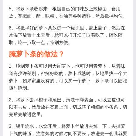
5、将萝卜条收起来，根据自己的口味放上辣椒面，食用
盐，花椒面，醋，味精，香油等各种调料，然后搅拌均匀。
6、将搅拌好的萝卜条放进一个罐子里，盖上盖子，然后在
常温下放置十来天后，就可以打开坛子取着吃了，随吃随
取，吃一点取一点，特别方便。
腌萝卜条的做法？
1、腌制萝卜条可以用大红萝卜，也可以用青萝卜，尽管味
道有少许差别，都挺好吃的，萝卜成熟时，从地里拔一个大
萝卜，如果家里没有的，可以买一个萝卜，萝卜条可以随吃
随时腌制。
2、将萝卜去掉樱子和尾巴，清洗干净表面，可以去皮也可
以不去皮，然后放在案板上面，切成筷子粗细的小条条，切
完后先放进盆里。
3、锅里烧水，水烧开后，将萝卜丝放进去焯一下，去掉萝
卜气的味道，注意焯的时候时间不要长，放进去一会儿就要