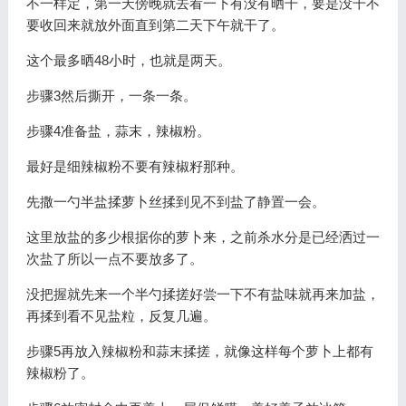
不一样定，第一天傍晚就去看一下有没有晒干，要是没干不
要收回来就放外面直到第二天下午就干了。
这个最多晒48小时，也就是两天。
步骤3然后撕开，一条一条。
步骤4准备盐，蒜末，辣椒粉。
最好是细辣椒粉不要有辣椒籽那种。
先撒一勺半盐揉萝卜丝揉到见不到盐了静置一会。
这里放盐的多少根据你的萝卜来，之前杀水分是已经洒过一
次盐了所以一点不要放多了。
没把握就先来一个半勺揉搓好尝一下不有盐味就再来加盐，
再揉到看不见盐粒，反复几遍。
步骤5再放入辣椒粉和蒜末揉搓，就像这样每个萝卜上都有
辣椒粉了。