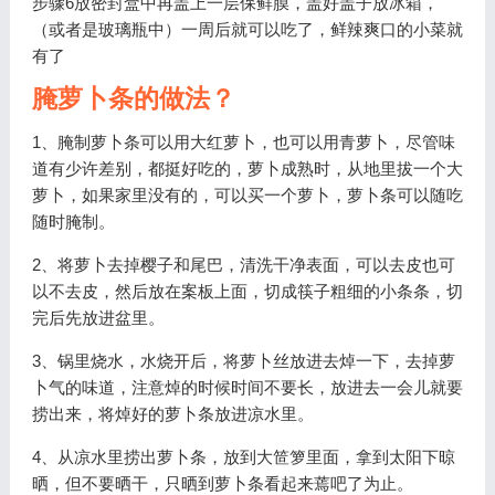
步骤6放密封盒中再盖上一层保鲜膜，盖好盖子放冰箱，
（或者是玻璃瓶中）一周后就可以吃了，鲜辣爽口的小菜就
有了
腌萝卜条的做法？
1、腌制萝卜条可以用大红萝卜，也可以用青萝卜，尽管味
道有少许差别，都挺好吃的，萝卜成熟时，从地里拔一个大
萝卜，如果家里没有的，可以买一个萝卜，萝卜条可以随吃
随时腌制。
2、将萝卜去掉樱子和尾巴，清洗干净表面，可以去皮也可
以不去皮，然后放在案板上面，切成筷子粗细的小条条，切
完后先放进盆里。
3、锅里烧水，水烧开后，将萝卜丝放进去焯一下，去掉萝
卜气的味道，注意焯的时候时间不要长，放进去一会儿就要
捞出来，将焯好的萝卜条放进凉水里。
4、从凉水里捞出萝卜条，放到大笸箩里面，拿到太阳下晾
晒，但不要晒干，只晒到萝卜条看起来蔫吧了为止。