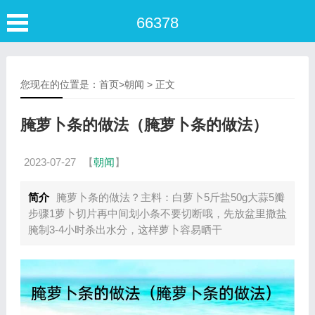
66378
您现在的位置是：
首页
>
朝闻
> 正文
腌萝卜条的做法（腌萝卜条的做法）
2023-07-27
【
朝闻
】
简介
腌萝卜条的做法？主料：白萝卜5斤盐50g大蒜5瓣
步骤1萝卜切片再中间划小条不要切断哦，先放盆里撒盐
腌制3-4小时杀出水分，这样萝卜容易晒干