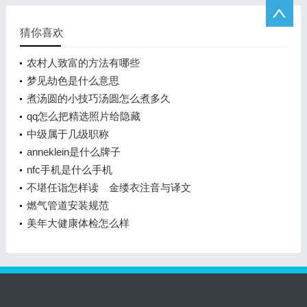
猜你喜欢
农村人致富的方法有哪些
梦见劫色是什么意思
煮汤圆的小技巧汤圆怎么煮多久
qq怎么把精选照片给隐藏
中级属于几级职称
anneklein是什么牌子
nfc手机是什么手机
不堪任诣怎样读 金缕衣注音与译文
燃气管道安装规范
美年大健康体检怎么样