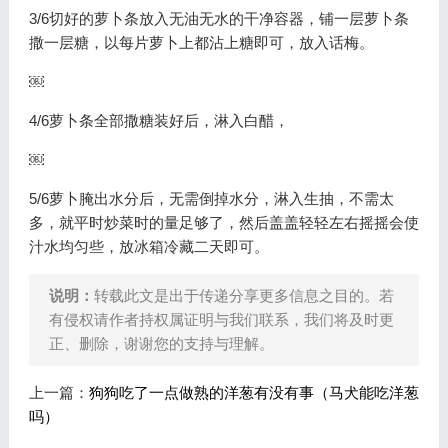
3/6切好的萝卜条放入无油无水的干净容器，铺一层萝卜条
撒一层糖，以每片萝卜上都沾上糖即可，放入话梅。
￼
4/6萝卜条全部撒糖装好后，淋入白醋，
￼
5/6萝卜腌出水分后，无需倒掉水分，淋入生抽，不需太
多，就平时炒菜时的量足够了，然后盖盖轻轻左右摇摇会使
汁水均匀些，放冰箱冷藏二天即可。
说明：
转载此文是出于传递分享更多信息之目的。若
有侵权请作者持权属证明与我们联系，我们将及时更
正、删除，谢谢您的支持与理解。
上一篇：
狗狗吃了一点做熟的洋葱有没有事（马犬能吃洋葱
吗）