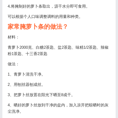
4.将腌制好的萝卜条取出，沥干水分即可食用。
可以根据个人口味调整调料的用量和种类。
家常腌萝卜条的做法？
材料：
青萝卜2000克、白糖2茶匙、盐2茶匙、味精1/2茶匙、辣椒
粉1茶匙、十三香2茶匙
做法：
1、青萝卜清洗干净。
2、用刨丝器刨成丝。
3、把萝卜丝放置在阳光下晒至8成干。
4、晒好的萝卜丝放到干净的盆内，加入凉开把晾晒时的灰
尘洗净。