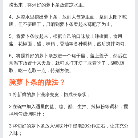
捞出来，将焯好的萝卜条放进凉水里。
4、从凉水里捞出萝卜条，放到大笸箩里面，拿到太阳下晾
晒，但不要晒干，只晒到萝卜条看起来蔫吧了为止。
5、将萝卜条收起来，根据自己的口味放上辣椒面，食用
盐，花椒面，醋，味精，香油等各种调料，然后搅拌均匀。
6、将搅拌好的萝卜条放进一个罐子里，盖上盖子，然后在
常温下放置十来天后，就可以打开坛子取着吃了，随吃随
取，吃一点取一点，特别方便。
腌萝卜条的做法？
1.将新鲜的萝卜洗净去皮，切成长条状；
2.在碗中加入适量的盐、糖、醋、生抽、辣椒粉等调料，搅
拌均匀成调味汁；
3.将切好的萝卜条放入调味汁中浸泡20分钟左右，让其充分
入味；