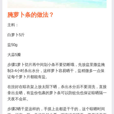
腌萝卜条的做法？
主料：
白萝卜5斤
盐50g
大蒜5瓣
步骤1萝卜切片再中间划小条不要切断哦，先放盆里撒盐腌
制3-4小时杀出水分，这样萝卜容易晒干，盐稍微多一点保
证每个萝卜片都能有盐。
在挂好在晾衣架上放太阳下晒，杀出水分后不要清洗，直接
拿出去晒，有盐份包裹的萝卜条可以防蚊虫也保证晾晒隔一
天夜不会坏。
步骤2晒干是这样的，手摸上去都是干干的，这个晾晒时间