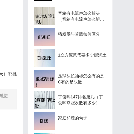
音箱有电流声怎么解决
（音箱有电流声怎么解
决）
猪粉肠与苦肠如何区分
1立方泥浆需要多少膨润土
期天）都挑
足球队长袖标怎么有的是
C有的是队徽
谢您
丁俊晖147排名第几（丁
俊晖夺冠次数有多少）
家庭和睦的句子