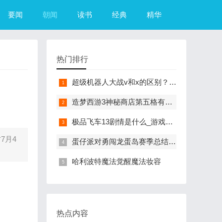
要闻
朝闻
读书
经典
精华
热门排行
超级机器人大战v和x的区别？（超级机器人大战R）
造梦西游3神秘商店第五格有什么？（造梦西游3摇光石）
极品飞车13剧情是什么_游戏？（极品飞车13中文版）
7月4
蛋仔派对勇闯龙蛋岛赛季总结来咯
哈利波特魔法觉醒魔法妆容
热点内容