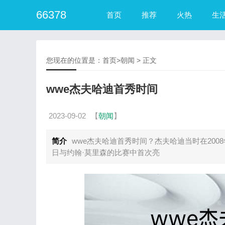
66378
首页
推荐
火热
生
您现在的位置是：
首页
>
朝闻
> 正文
wwe杰夫哈迪首秀时间
2023-09-02
【
朝闻
】
简介
wwe杰夫哈迪首秀时间？杰夫哈迪当时在2008
日与约翰·莫里森的比赛中首次亮