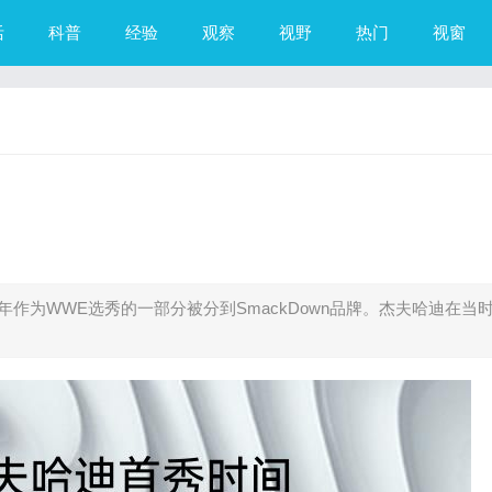
活
科普
经验
观察
视野
热门
视窗
年作为WWE选秀的一部分被分到SmackDown品牌。杰夫哈迪在当时