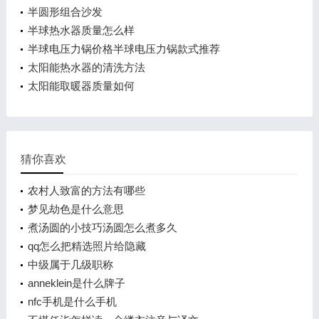
介绍
半圆形组合沙发
半球热水器质量怎么样
半球电压力锅价格半球电压力锅款式推荐
太阳能热水器的清洗方法
太阳能取暖器质量如何
猜你喜欢
农村人致富的方法有哪些
梦见劫色是什么意思
煮汤圆的小技巧汤圆怎么煮多久
qq怎么把精选照片给隐藏
中级属于几级职称
anneklein是什么牌子
nfc手机是什么手机