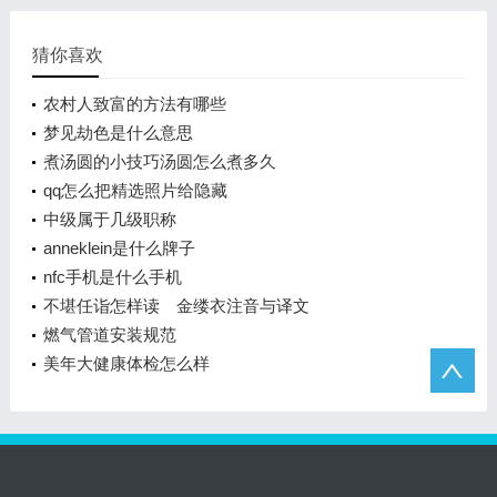
猜你喜欢
农村人致富的方法有哪些
梦见劫色是什么意思
煮汤圆的小技巧汤圆怎么煮多久
qq怎么把精选照片给隐藏
中级属于几级职称
anneklein是什么牌子
nfc手机是什么手机
不堪任诣怎样读 金缕衣注音与译文
燃气管道安装规范
美年大健康体检怎么样