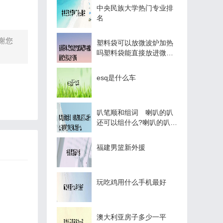
中央民族大学热门专业排
名
谢您
塑料袋可以放微波炉加热
吗塑料袋能直接放进微波
炉里吗
esq是什么车
叭笔顺和组词 喇叭的叭
还可以组什么?喇叭的叭还
可以组什么
福建男篮新外援
玩吃鸡用什么手机最好
澳大利亚房子多少一平