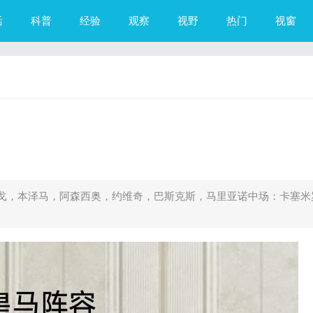
活
科普
经验
观察
视野
热门
视窗
戈，本泽马，阿森西奥，约维奇，巴斯克斯，马里亚诺中场：卡塞米