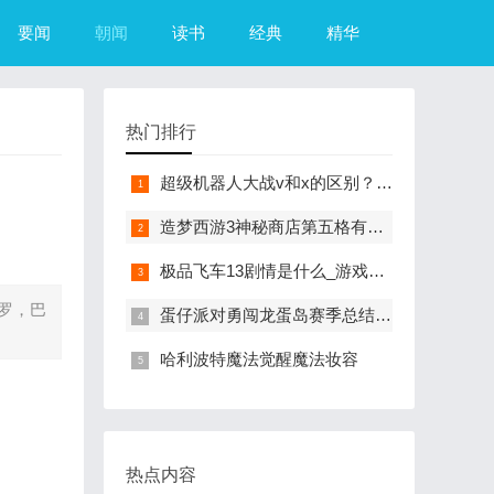
要闻
朝闻
读书
经典
精华
热门排行
超级机器人大战v和x的区别？（超级机器人大战R）
造梦西游3神秘商店第五格有什么？（造梦西游3摇光石）
极品飞车13剧情是什么_游戏？（极品飞车13中文版）
罗，巴
蛋仔派对勇闯龙蛋岛赛季总结来咯
哈利波特魔法觉醒魔法妆容
热点内容