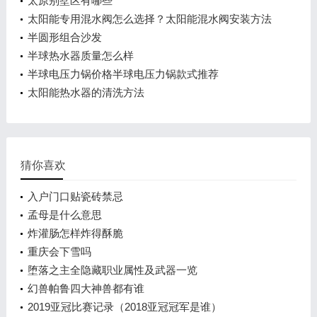
太原别墅区有哪些
太阳能专用混水阀怎么选择？太阳能混水阀安装方法
介绍
半圆形组合沙发
半球热水器质量怎么样
半球电压力锅价格半球电压力锅款式推荐
太阳能热水器的清洗方法
猜你喜欢
入户门口贴瓷砖禁忌
孟母是什么意思
炸灌肠怎样炸得酥脆
重庆会下雪吗
堕落之主全隐藏职业属性及武器一览
幻兽帕鲁四大神兽都有谁
2019亚冠比赛记录（2018亚冠冠军是谁）