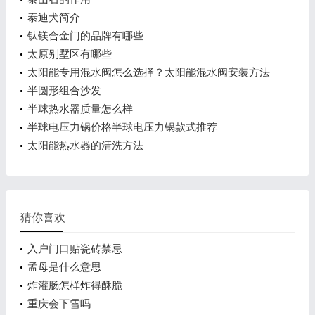
泰迪犬简介
钛镁合金门的品牌有哪些
太原别墅区有哪些
太阳能专用混水阀怎么选择？太阳能混水阀安装方法
介绍
半圆形组合沙发
半球热水器质量怎么样
半球电压力锅价格半球电压力锅款式推荐
太阳能热水器的清洗方法
猜你喜欢
入户门口贴瓷砖禁忌
孟母是什么意思
炸灌肠怎样炸得酥脆
重庆会下雪吗