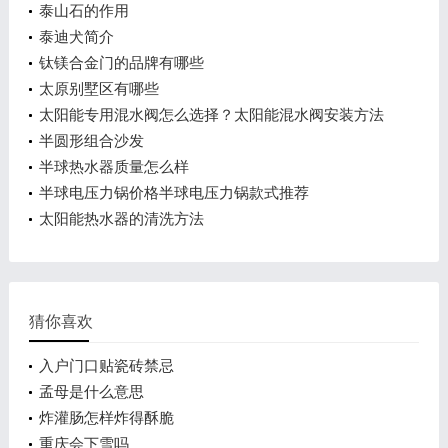
泰山石的作用
泰迪犬简介
钛镁合金门的品牌有哪些
太原别墅区有哪些
太阳能专用混水阀怎么选择？太阳能混水阀安装方法
介绍
半圆形组合沙发
半球热水器质量怎么样
半球电压力锅价格半球电压力锅款式推荐
太阳能热水器的清洗方法
猜你喜欢
入户门口贴瓷砖禁忌
孟母是什么意思
炸灌肠怎样炸得酥脆
重庆会下雪吗