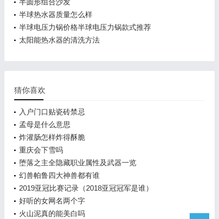
介绍
半圆形组合沙发
半球热水器质量怎么样
半球电压力锅价格半球电压力锅款式推荐
太阳能热水器的清洗方法
猜你喜欢
入户门口贴瓷砖禁忌
孟母是什么意思
炸灌肠怎样炸得酥脆
重庆会下雪吗
堕落之主全隐藏职业属性及武器一览
幻兽帕鲁四大神兽都有谁
2019亚冠比赛记录（2018亚冠冠军是谁）
好听的女网名两个字
火山泥真的能美白吗